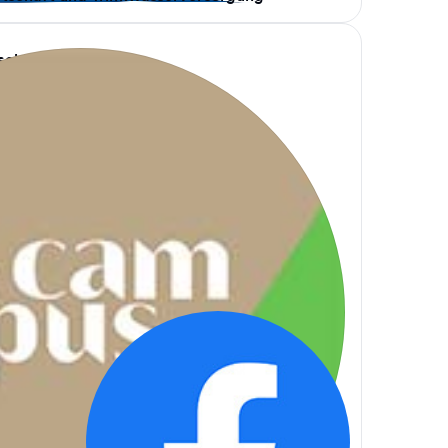
schhofer Bier 🍻