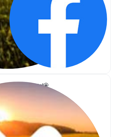
feisen Jugendkonto!🤩