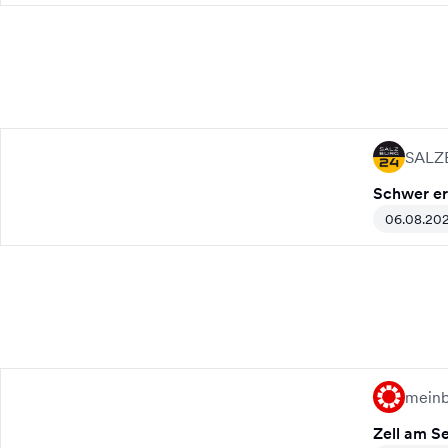
SALZ
Schwer er
06.08.20
meinb
Zell am S