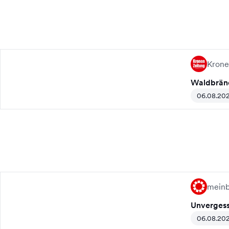
Krone
Waldbränd
06.08.20
meinb
Unvergess
06.08.20