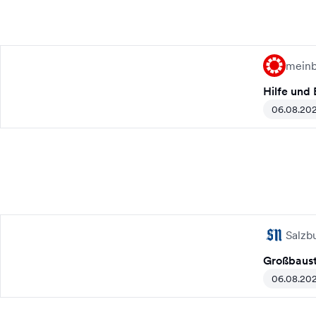
meinb
Hilfe und
06.08.20
Salzb
Großbauste
06.08.20