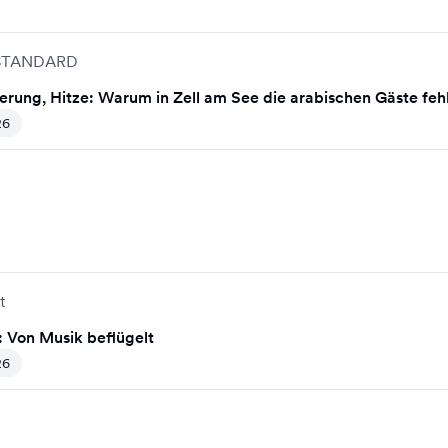
STANDARD
uerung, Hitze: Warum in Zell am See die arabischen Gäste feh
26
t
: Von Musik beflügelt
26