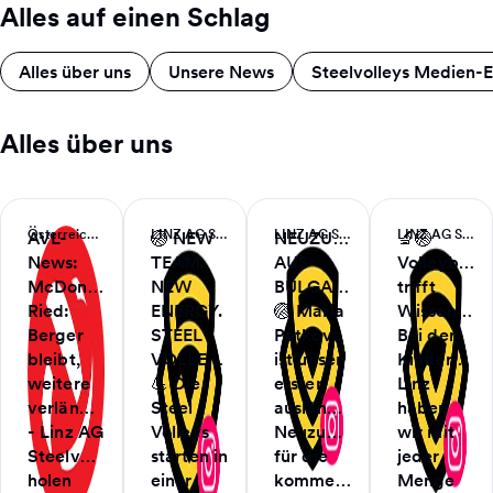
Alles auf einen Schlag
Alles über uns
Unsere News
Steelvolleys Medien-
Alles über uns
Österreichischer Volleyball Verband
LINZ AG Steelvolleys | Instagram
LINZ AG Steelvolleys | Instagram
LINZ AG Steelvolleys | Instagram
AVL-
🏐 NEW
NEUZUGANG
🔬🏐
News:
TEAM.
AUS
Volleyball
McDonald’s
NEW
BULGARIEN!
trifft
Ried:
ENERGY.
🏐 Maria
Wissenscha
Berger
STEEL
Petkova
Bei der
bleibt,
VOLLEYS.
ist unser
KinderUni
weitere
💪 Die
erster
Linz
verlängern
Steel
ausländischer
haben
- Linz AG
Volleys
Neuzugang
wir mit
Steelvolleys
starten in
für die
jeder
holen
einer
kommen...
Menge